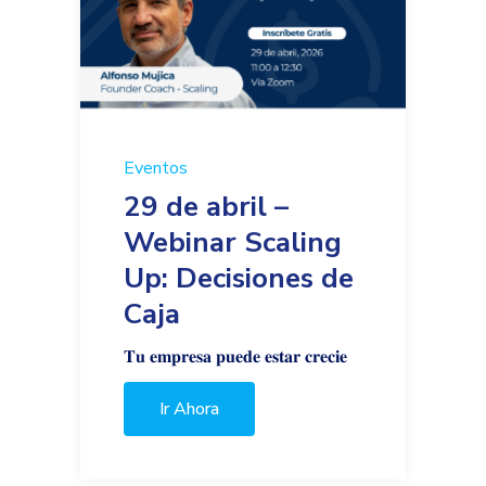
Eventos
29 de abril –
Webinar Scaling
Up: Decisiones de
Caja
𝐓𝐮 𝐞𝐦𝐩𝐫𝐞𝐬𝐚 𝐩𝐮𝐞𝐝𝐞 𝐞𝐬𝐭𝐚𝐫 𝐜𝐫𝐞𝐜𝐢𝐞
Ir Ahora