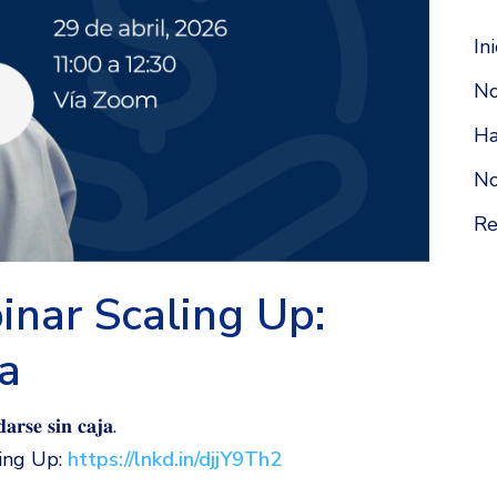
Ini
No
H
No
Re
inar Scaling Up:
a
𝐚𝐫𝐬𝐞 𝐬𝐢𝐧 𝐜𝐚𝐣𝐚.
ling Up:
https://lnkd.in/djjY9Th2