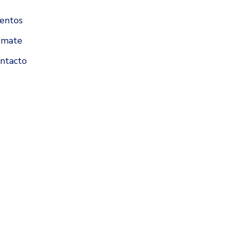
entos
úmate
ntacto