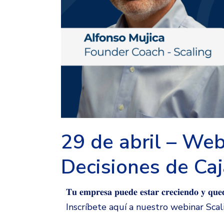
29 de abril – Web
Decisiones de Caj
𝐓𝐮 𝐞𝐦𝐩𝐫𝐞𝐬𝐚 𝐩𝐮𝐞𝐝𝐞 𝐞𝐬𝐭𝐚𝐫 𝐜𝐫𝐞𝐜𝐢𝐞𝐧𝐝𝐨 𝐲 𝐪𝐮𝐞𝐝
Inscríbete aquí a nuestro webinar Sca