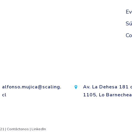
Ev
S
Co
alfonso.mujica@scaling.
Av. La Dehesa 181 
cl
1105, Lo Barnechea
21 |
Contáctanos
|
LinkedIn