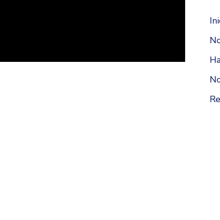
Ini
No
H
No
Re