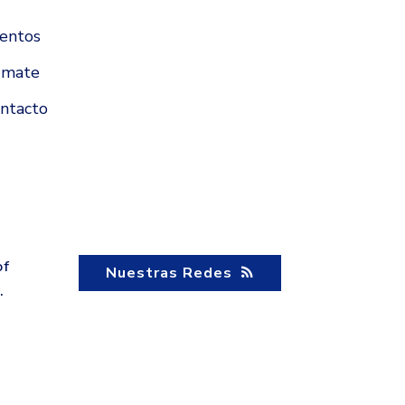
entos
úmate
ntacto
of
Nuestras Redes
.