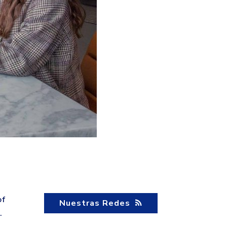
of
Nuestras Redes
.