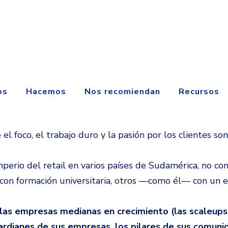
os
Hacemos
Nos recomiendan
Recursos
foco, el trabajo duro y la pasión por los clientes son
mperio del retail en varios países de Sudamérica, no co
con formación universitaria, otros —como él— con un e
de las empresas medianas en crecimiento (las scaleup
guardianes de sus empresas, los pilares de sus comuni