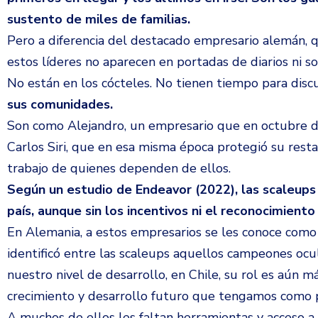
sustento de miles de familias.
Pero a diferencia del destacado empresario alemán, qu
estos líderes no aparecen en portadas de diarios ni so
No están en los cócteles. No tienen tiempo para disc
sus comunidades.
Son como Alejandro, un empresario que en octubre d
Carlos Siri, que en esa misma época protegió su resta
trabajo de quienes dependen de ellos.
Según un estudio de Endeavor (2022), las scaleups
país, aunque sin los incentivos ni el reconocimient
En Alemania, a estos empresarios se les conoce com
identificó entre las scaleups aquellos campeones ocul
nuestro nivel de desarrollo, en Chile, su rol es aú
crecimiento y desarrollo futuro que tengamos como p
A muchos de ellos les faltan herramientas y acceso a 